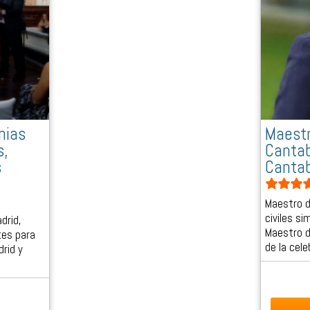
nias
Maestr
s,
Cantab
s
Cantab
Maestro d
civiles s
drid,
Maestro 
tes para
de la cel
drid y