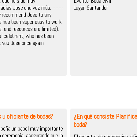
, que ha sido muy
Evento: Boda civil
cias Jose una vez más. -------
Lugar: Santander
really recommend Jose to any
e has been super easy to work
e, and resources are limited).
al celebrant, who has been
 you Jose once again.
 u oficiante de bodas?
¿En qué consiste Planifica
boda?
mpeña un papel muy importante
la ceremonia, asegurando que la
El maestro de ceremonias, ofi