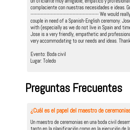
un oficiante muy amigable, empático y profesional
complaciente con nuestras necesidades e ideas. Gra
----------------------------------------------- We would 
couple in need of a Spanish-English ceremony. Jos
with (especially as we do not live in Spain and tim
Jose is a very friendly, empathetic and profession
very accommodating to our needs and ideas. Thank
Evento: Boda civil
Lugar: Toledo
Preguntas Frecuentes
¿Cuál es el papel del maestro de ceremonias
Un maestro de ceremonias en una boda civil dese
tanto en la planificación como en la ejecución de 