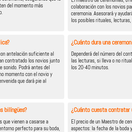
ruten del momento más
colaboración con los novios par
o.
ceremonia. Asesorará y ayudar
los posibles rituales, lecturas
ica?
¿Cuánto dura una ceremoni
on antelación suficiente al
Dependerá del número del cont
an contratado los novios junto
las lecturas, si lleva o no ritu
e sonido. Podrá antes del
los 20-40 minutos.
imo momento con el novio y
nvenida que dará pie al
s bilíngües?
¿Cuánto cuesta contratar
s que vienen a casarse a
El precio de un Maestro de c
entorno perfecto para su boda,
aspectos: la fecha de la boda 