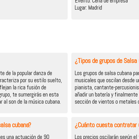
Evento: Cena de empresa
Lugar: Madrid
¿Tipos de grupos de Salsa
te de la popular danza de
Los grupos de salsa cubana p
racteriza por su estilo suelto,
musicales que oscilan desde u
ejan la rica fusión de
pianista, cantante-percusionis
grupo, te sumergirás en esta
añadir un batería y finalment
ar al son de la música cubana.
sección de vientos o metales
salsa cubana?
¿Cuánto cuesta contratar 
 es una actuación de 90
Los precios oscilarán según el 