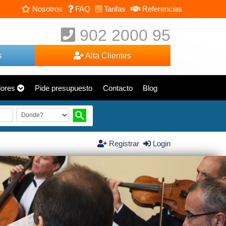
Nosotros
FAQ
Tarifas
Referencias
902 2000 95
s
Alta Clientes
dores
Pide presupuesto
Contacto
Blog
Registrar
Login