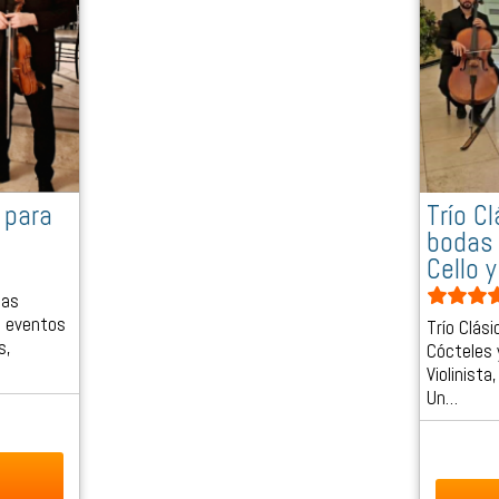
 para
Trío C
bodas 
Cello y
das
a eventos
Trío Clás
s,
Cócteles 
Violinista
Un…