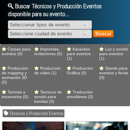
Buscar Técnicos y Producción Eventos
disponible para su evento...
Carpas para
Imprentas,
Karaokes
Luz y sonido
eventos (0)
invitaciones (0)
para eventos
para eventos
(1)
(1)
Producción
Producción
Producción
Stands para
de mapping y
de vídeo (1)
Gráfica (0)
eventos y ferias
animación 3D
(0)
(0)
Tarimas y
Tecnicos de
Traducción
escenarios (0)
sonido para
simultánea (0)
bandas (0)
Técnicos y Producción Eventos