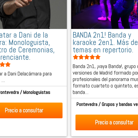
atar a Dani de la
BANDA 2n1! Banda y
a: Monologuista,
karaoke 2en1. Más d
ro de Ceremonias,
temas en repertorio.
renciante.
Banda 2n1, ¡vaya Banda!, grupo 
versiones de Madrid formado po
r a Dani Delacámara para
profesionales del panorama mus
. …
formato cuarteto o quinteto, e
banda…
ontevedra / Monologuistas
Pontevedra / Grupos y bandas ve
Precio
a consultar
Precio
a consultar