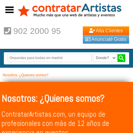
902 2000 95
Alta Clientes
Anunciaté Gratis
Nosotros: ¿Quienes somos?
Nosotros: ¿Quienes somos?
ContratarArtistas.com, un equipo de
profesionales con más de 12 años de
experiencia en eventos.